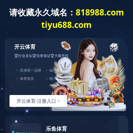
服务指南
燃气常识

安全用气

事故案例
