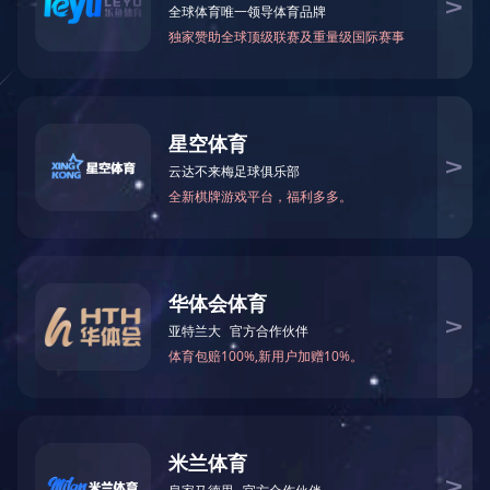
政策法规
发布时间：2020-07-15 浏览次数：2320
—— 城镇燃气管理条例
政策法规 《城镇燃气管理条例》已经2010
年10月19日国务院第129次常务会议通过，

在线
现予公布，自2011年3月1日起施行。 总理
MORE

温家宝 二〇一〇年十一月十九日 ...

0576
